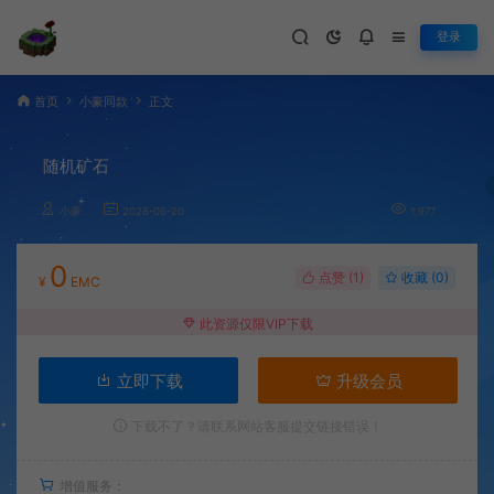
登录
首页
小豪同款
正文
随机矿石
小豪
2026-06-20
1,977
0
点赞 (
1
)
收藏 (0)
¥
EMC
此资源仅限VIP下载
立即下载
升级会员
下载不了？请联系网站客服提交链接错误！
增值服务：