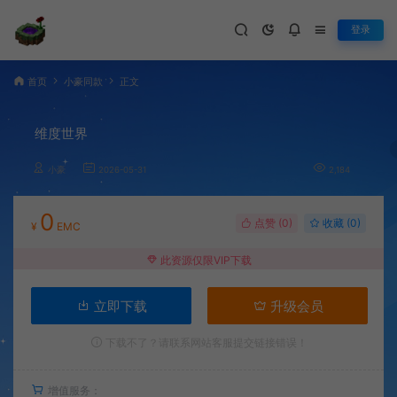
登录
首页
小豪同款
正文
维度世界
小豪
2026-05-31
2,184
0
点赞 (
0
)
收藏 (0)
¥
EMC
此资源仅限VIP下载
立即下载
升级会员
下载不了？请联系网站客服提交链接错误！
增值服务：