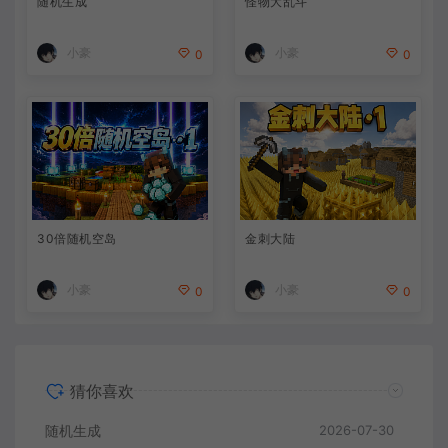
随机生成
怪物大乱斗
小豪
小豪
0
0
30倍随机空岛
金刺大陆
小豪
小豪
0
0
猜你喜欢
随机生成
2026-07-30