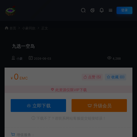
登录
首页
小豪同款
正文
九选一空岛
小豪
2026-06-03
4,288
0
点赞 (
5
)
收藏 (0)
¥
EMC
此资源仅限VIP下载
立即下载
升级会员
下载不了？请联系网站客服提交链接错误！
增值服务：