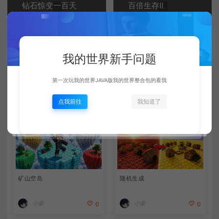
钻石惊变一百天
百倍生存Ⅱ
常见问题
我的世界新手问题
第一次玩我的世界JAVA版我的世界整合包的看我
相关文章
点我前往
我知道了
矿山空岛
随机生成
小豪
小豪
0
0