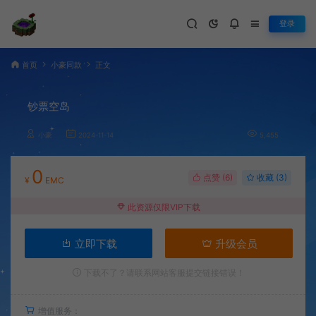
登录
首页
小豪同款
正文
钞票空岛
小豪
2024-11-14
5,455
0
点赞 (
6
)
收藏 (3)
¥
EMC
此资源仅限VIP下载
立即下载
升级会员
下载不了？请联系网站客服提交链接错误！
增值服务：