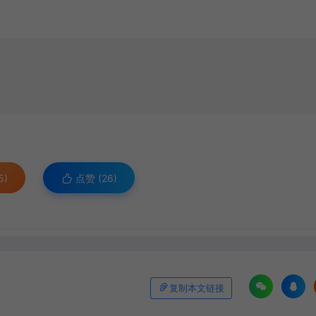
5)
点赞 (
26
)
复制本文链接