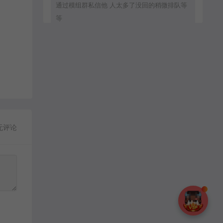
通过模组群私信他 人太多了没回的稍微排队等
等
zxc8888：
通过群模组群私信他
MC流年：
无评论
客服直接拒绝加好友.