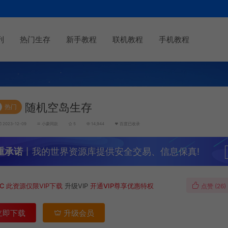
列
热门生存
新手教程
联机教程
手机教程
随机空岛生存
热门
2023-12-09
小豪同款
5
14,944
百度已收录
重承诺
丨我的世界资源库提供安全交易、信息保真!
MC
此资源仅限VIP下载
升级VIP
开通VIP尊享优惠特权
点赞 (
26
)
立即下载
升级会员