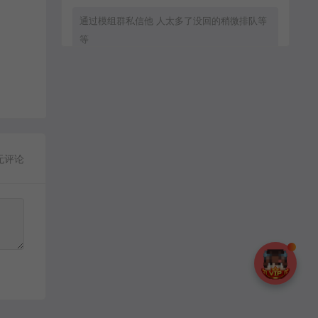
通过模组群私信他 人太多了没回的稍微排队等
等
zxc8888：
通过群模组群私信他
无评论
MC流年：
客服直接拒绝加好友.