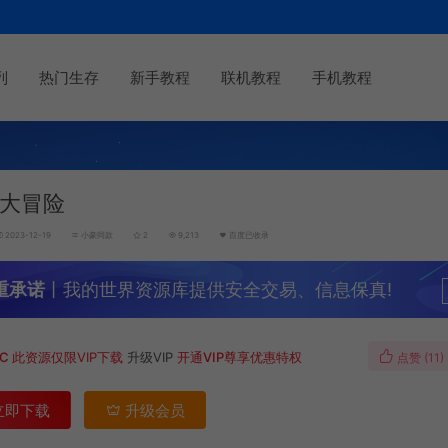
列
热门生存
新手教程
联机教程
手机教程
大冒险
2023-12-19
小豪同款
2
9,213
百度已收录
重承诺
丨我的世界资源库提供安全交易、信息保真!
MC
此资源仅限VIP下载
升级VIP
开通VIP尊享优惠特权
点赞 (
11
)
立即下载
升级会员