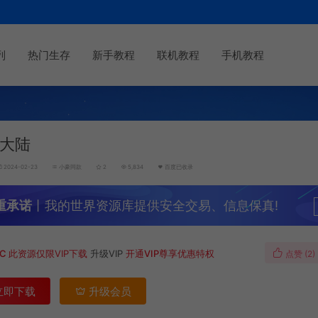
列
热门生存
新手教程
联机教程
手机教程
大陆
2024-02-23
小豪同款
2
5,834
百度已收录
重承诺
丨我的世界资源库提供安全交易、信息保真!
MC
此资源仅限VIP下载
升级VIP
开通VIP尊享优惠特权
点赞 (
2
)
立即下载
升级会员