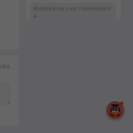
通过模组群私信他 人太多了没回的稍微排队等
等
zxc8888：
通过群模组群私信他
无评论
MC流年：
客服直接拒绝加好友.