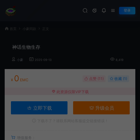
登录
首页
小豪同款
正文
神话生物生存
小豪
2025-09-13
8,419
0
点赞 (
11
)
收藏 (1)
¥
EMC
此资源仅限VIP下载
立即下载
升级会员
下载不了？请联系网站客服提交链接错误！
增值服务：