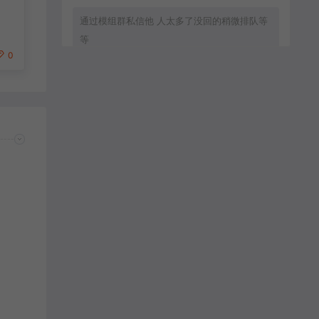
通过模组群私信他 人太多了没回的稍微排队等
等
0
zxc8888：
通过群模组群私信他
MC流年：
客服直接拒绝加好友.