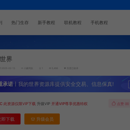
列
热门生存
新手教程
联机教程
手机教程
世界
2025-02-13
小豪同款
1
5,496
百度已收录
重承诺
丨我的世界资源库提供安全交易、信息保真!
MC
此资源仅限VIP下载
升级VIP
开通VIP尊享优惠特权
点赞 (
8
)
立即下载
升级会员