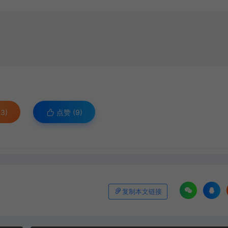
3)
点赞 (
9
)
复制本文链接