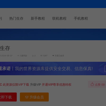
列
热门生存
新手教程
联机教程
手机教程
生存
2024-05-07
小豪同款
3
7,097
百度已收录
重承诺
丨我的世界资源库提供安全交易、信息保真!
MC
此资源仅限VIP下载
升级VIP
开通VIP尊享优惠特权
点赞 (
9
)
立即下载
升级会员