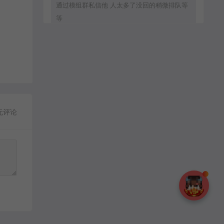
通过模组群私信他 人太多了没回的稍微排队等
等
zxc8888：
通过群模组群私信他
MC流年：
无评论
客服直接拒绝加好友.