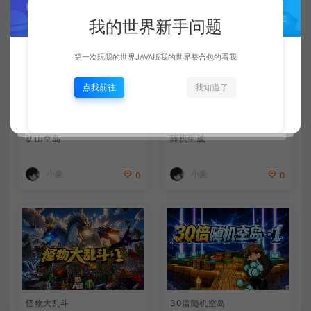
相关文章
我的世界新手问题
第一次玩我的世界JAVA版我的世界整合包的看我
点我前往
我知道了
矿山空岛
随机生成
小豪
小豪
0
0
怪物大乱斗
30倍随机空岛