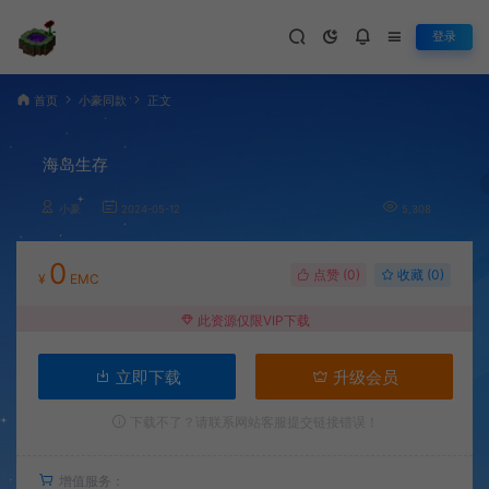
登录
首页
小豪同款
正文
海岛生存
小豪
2024-05-12
5,308
0
点赞 (
0
)
收藏 (0)
¥
EMC
此资源仅限VIP下载
立即下载
升级会员
下载不了？请联系网站客服提交链接错误！
增值服务：