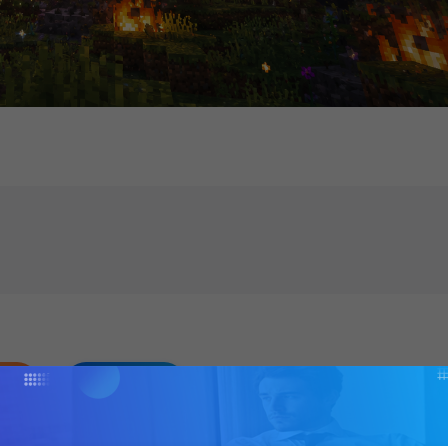
1)
点赞 (
3
)