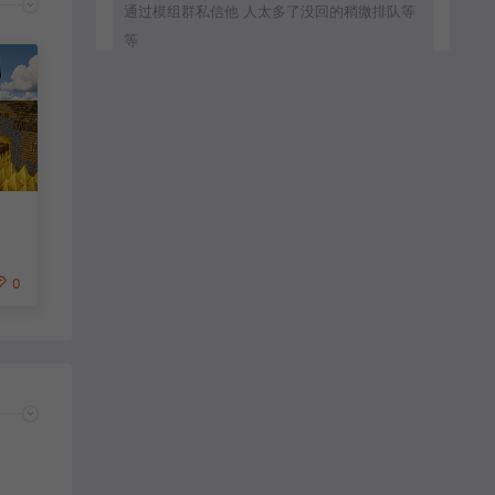
通过模组群私信他 人太多了没回的稍微排队等
等
zxc8888：
通过群模组群私信他
MC流年：
0
客服直接拒绝加好友.