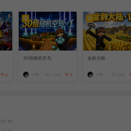
30倍随机空岛
金刺大陆
小豪
小豪
0
3,056
0
1,698
-07-30