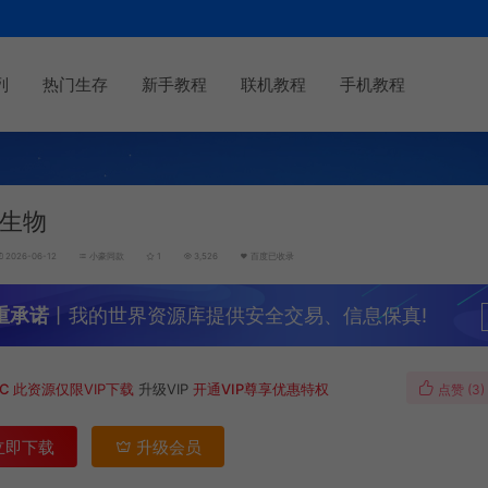
列
热门生存
新手教程
联机教程
手机教程
生物
2026-06-12
小豪同款
1
3,526
百度已收录
重承诺
丨我的世界资源库提供安全交易、信息保真!
MC
此资源仅限VIP下载
升级VIP
开通VIP尊享优惠特权
点赞 (
3
)
立即下载
升级会员