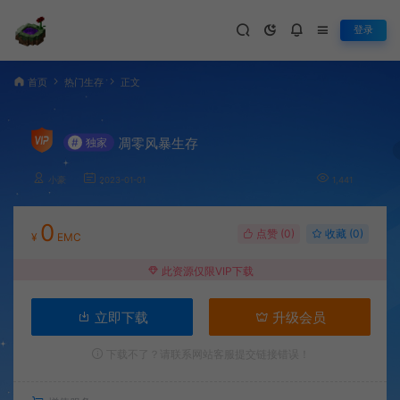
登录
首页
热门生存
正文
凋零风暴生存
#
独家
小豪
2023-01-01
1,441
0
点赞 (
0
)
收藏 (0)
¥
EMC
此资源仅限VIP下载
立即下载
升级会员
下载不了？请联系网站客服提交链接错误！