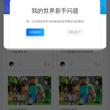
相关文章
我的世界新手问题
第一次玩我的世界JAVA版我的世界整合包的看我
点我前往
我知道了
1.16原神生存
1.19.2新版幸运方块生存
小豪
小豪
0
0
1.17竹筏求生
1.18幸运空岛