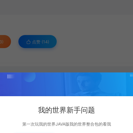
3)
点赞 (
14
)
复制本文链接
我的世界新手问题
下一篇：
第一次玩我的世界JAVA版我的世界整合包的看我
1.18新版吸血鬼