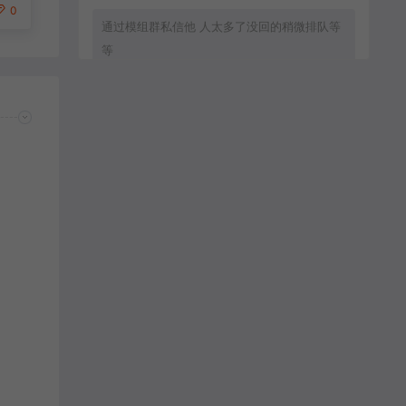
0
通过模组群私信他 人太多了没回的稍微排队等
等
zxc8888：
通过群模组群私信他
MC流年：
客服直接拒绝加好友.