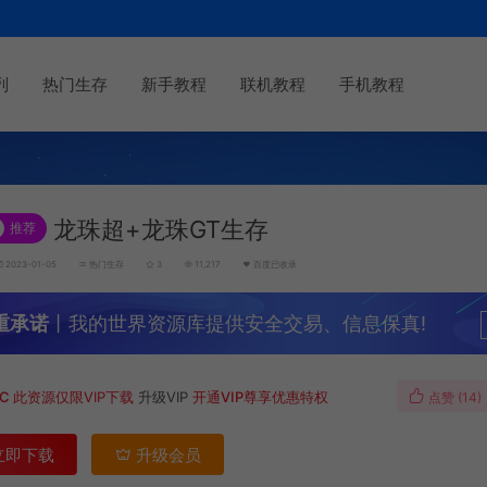
列
热门生存
新手教程
联机教程
手机教程
龙珠超+龙珠GT生存
推荐
2023-01-05
热门生存
3
11,217
百度已收录
重承诺
丨我的世界资源库提供安全交易、信息保真!
MC
此资源仅限VIP下载
升级VIP
开通VIP尊享优惠特权
点赞 (
14
)
立即下载
升级会员