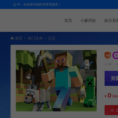
HI，欢迎来到我的世界资源库！
首页
小豪同款
娱乐系
首页
热门生存
正文
#
小豪
郑
0
¥
E