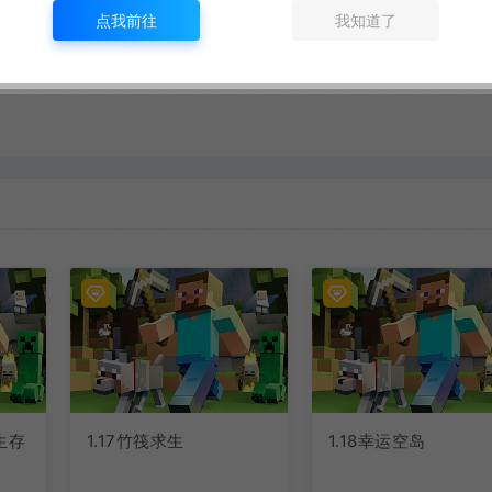
点我前往
我知道了
生存
1.17竹筏求生
1.18幸运空岛