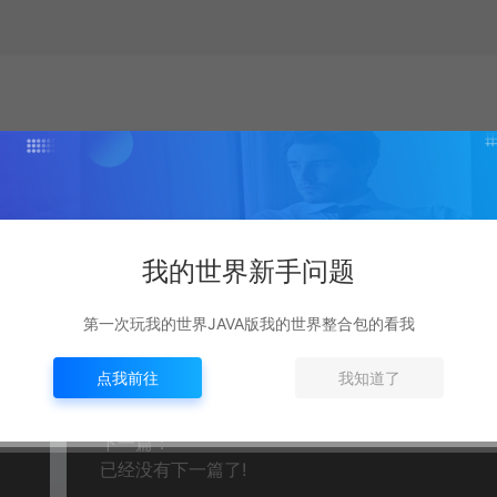
7)
点赞 (
61
)
我的世界新手问题
第一次玩我的世界JAVA版我的世界整合包的看我
复制本文链接
点我前往
我知道了
下一篇：
已经没有下一篇了!