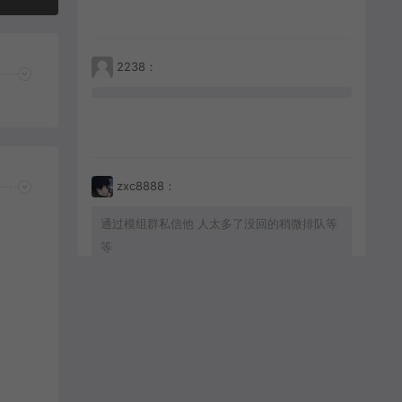
2238：
zxc8888：
通过模组群私信他 人太多了没回的稍微排队等
等
zxc8888：
通过群模组群私信他