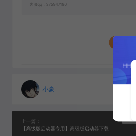
客服qq：375947190
收藏 (3
小豪
上一篇：
【高级版启动器专用】高级版启动器下载