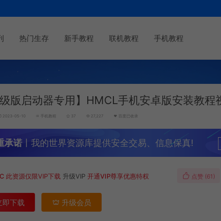
列
热门生存
新手教程
联机教程
手机教程
级版启动器专用】HMCL手机安卓版安装教程
2023-05-10
手机教程
37
27,227
百度已收录
重承诺
丨我的世界资源库提供安全交易、信息保真!
MC
此资源仅限VIP下载
升级VIP
开通VIP尊享优惠特权
点赞 (
61
)
立即下载
升级会员