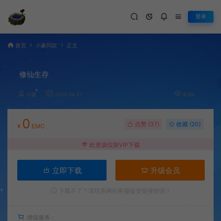
登录
首页
小豪同款
正文
修仙生存
小豪
2023-04-27
9,164
0
点赞 (
37
)
收藏 (20)
¥
EMC
此资源仅限VIP下载
立即下载
升级会员
下载不了？请联系网站客服提交链接错误！
增值服务：