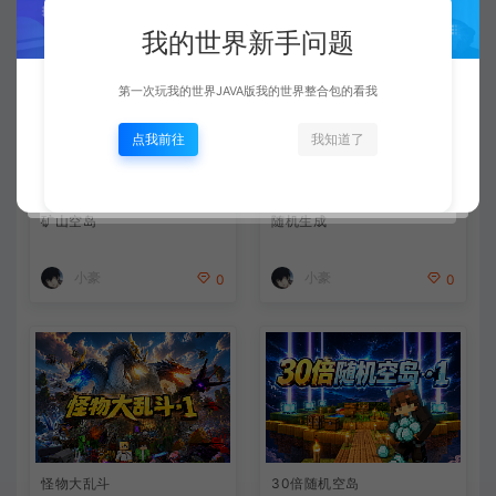
相关文章
我的世界新手问题
第一次玩我的世界JAVA版我的世界整合包的看我
点我前往
我知道了
矿山空岛
随机生成
小豪
小豪
0
0
怪物大乱斗
30倍随机空岛