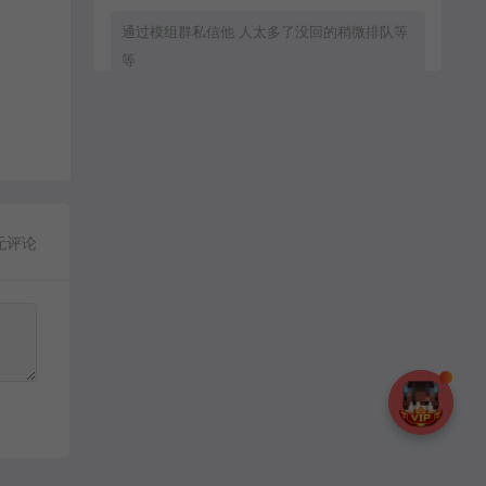
通过模组群私信他 人太多了没回的稍微排队等
等
zxc8888：
通过群模组群私信他
无评论
MC流年：
客服直接拒绝加好友.