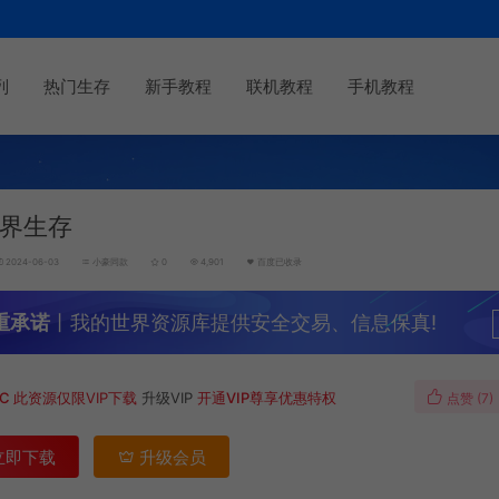
列
热门生存
新手教程
联机教程
手机教程
界生存
2024-06-03
小豪同款
0
4,901
百度已收录
重承诺
丨我的世界资源库提供安全交易、信息保真!
MC
此资源仅限VIP下载
升级VIP
开通VIP尊享优惠特权
点赞 (
7
)
立即下载
升级会员