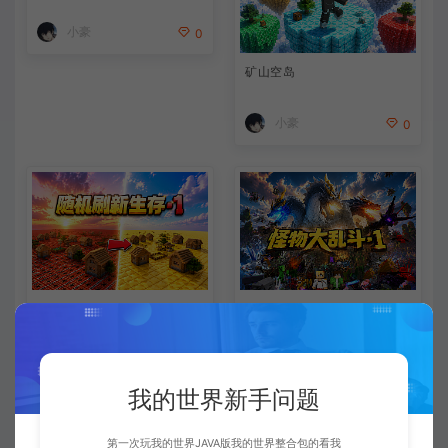
小豪
0
矿山空岛
小豪
0
随机生成
怪物大乱斗
小豪
小豪
0
0
我的世界新手问题
第一次玩我的世界JAVA版我的世界整合包的看我