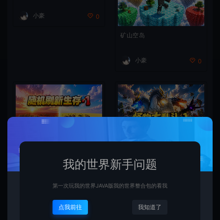
小豪
0
矿山空岛
小豪
0
随机生成
怪物大乱斗
我的世界新手问题
小豪
小豪
0
0
第一次玩我的世界JAVA版我的世界整合包的看我
点我前往
我知道了