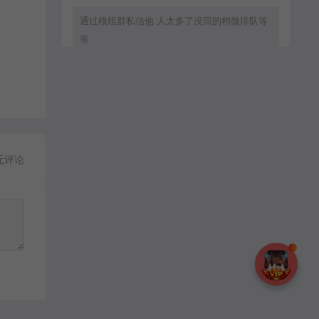
通过模组群私信他 人太多了没回的稍微排队等
等
zxc8888：
通过群模组群私信他
无评论
MC流年：
客服直接拒绝加好友.