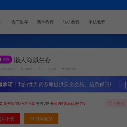
列
热门生存
新手教程
联机教程
手机教程
懒人海贼生存
推荐
2023-08-25
小豪同款
3
7,181
百度已收录
重承诺
丨我的世界资源库提供安全交易、信息保真!
MC
此资源仅限VIP下载
升级VIP
开通VIP尊享优惠特权
点赞 (
4
)
立即下载
升级会员