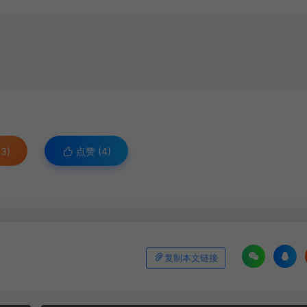
3)
点赞 (
4
)
复制本文链接