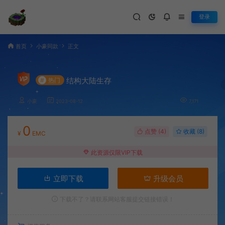
登录
首页
小豪同款
正文
结构大陆生存
#
热门
小豪
2023-08-12
7,171
0
点赞 (
4
)
收藏 (8)
¥
EMC
此资源仅限VIP下载
立即下载
升级会员
下载不了？请联系网站客服提交链接错误！