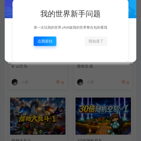
相关文章
我的世界新手问题
第一次玩我的世界JAVA版我的世界整合包的看我
点我前往
我知道了
矿山空岛
随机生成
小豪
小豪
0
0
怪物大乱斗
30倍随机空岛