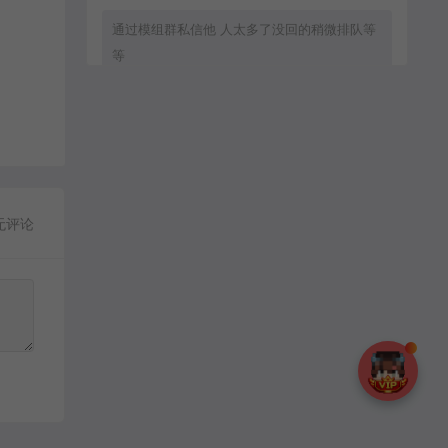
通过模组群私信他 人太多了没回的稍微排队等
等
zxc8888：
通过群模组群私信他
无评论
MC流年：
客服直接拒绝加好友.