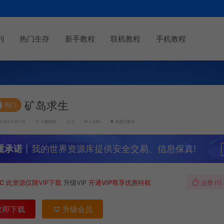
列
热门生存
新手教程
联机教程
手机教程
矿岛求生
热门
2023-01-01
小豪同款
0
2,443
百度已收录
重承诺
丨我的世界资源库提供安全交易、信息保真!
MC
此资源仅限VIP下载
升级VIP
开通VIP尊享优惠特权
点赞 (
1
)
立即下载
升级会员