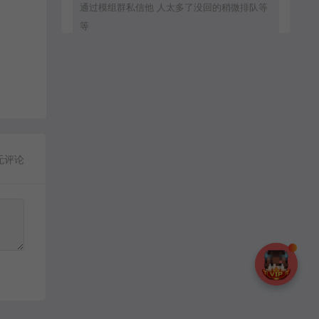
通过模组群私信他 人太多了没回的稍微排队等
等
zxc8888：
通过群模组群私信他
MC流年：
无评论
客服直接拒绝加好友.