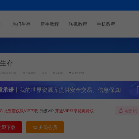
列
热门生存
新手教程
联机教程
手机教程
生存
2023-07-04
小豪同款
0
2,860
百度已收录
重承诺
丨我的世界资源库提供安全交易、信息保真!
MC
此资源仅限VIP下载
升级VIP
开通VIP尊享优惠特权
点赞 (
2
)
立即下载
升级会员