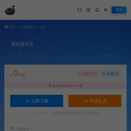
登录
首页
小豪同款
正文
新钞票空岛
小豪
2025-05-31
8,574
0
点赞 (
10
)
收藏 (2)
¥
EMC
此资源仅限VIP下载
立即下载
升级会员
下载不了？请联系网站客服提交链接错误！
增值服务：