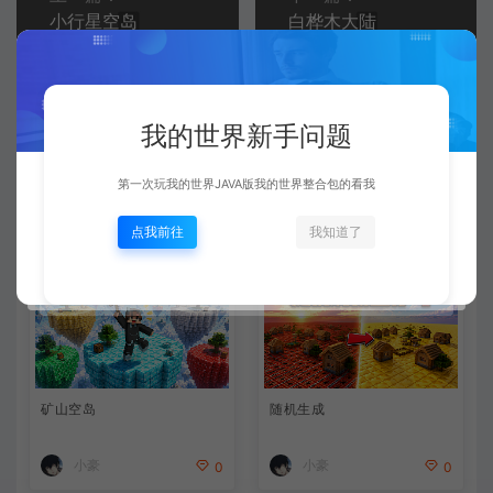
小行星空岛
白桦木大陆
常见问题
我的世界新手问题
第一次玩我的世界JAVA版我的世界整合包的看我
相关文章
点我前往
我知道了
矿山空岛
随机生成
小豪
小豪
0
0