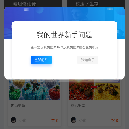
泰坦修仙传
核废水生存
常见问题
我的世界新手问题
第一次玩我的世界JAVA版我的世界整合包的看我
相关文章
点我前往
我知道了
矿山空岛
随机生成
小豪
小豪
0
0