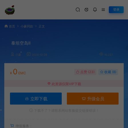
登录
首页
小豪同款
正文
泰坦空岛Ⅱ
小豪
2024-10-26
10,227
0
点赞 (
23
)
收藏 (8)
¥
EMC
此资源仅限VIP下载
立即下载
升级会员
下载不了？请联系网站客服提交链接错误！
增值服务：