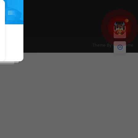
Theme By
CeoTheme